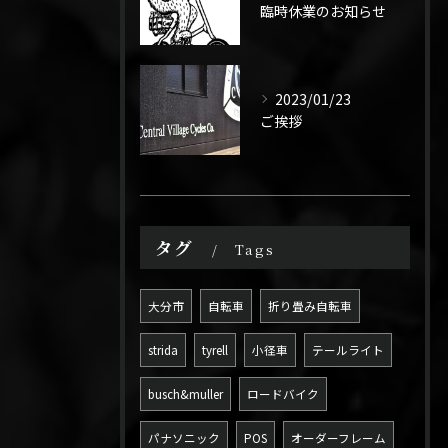
臨時休業のお知らせ
2023/01/23
ご挨拶
タグ
Tags
大分市
自転車
折り畳み自転車
strida
tyrell
小径車
テールライト
busch&muller
ロードバイク
パナソニック
POS
オーダーフレーム