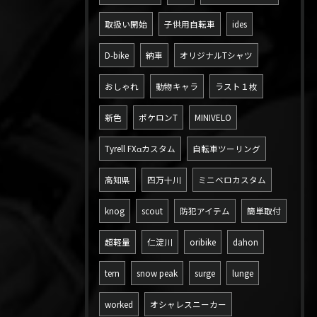
取扱い開始
子供用自転車
ides
D-bike
納車
オリジナルTシャツ
おしゃれ
動物キャラ
ラスト１枚
新色
ポケロンT
MINIVELO
Tyrell FXαカスタム
自転車ツーリング
高知県
四万十川
ミニベロカスタム
knog
scout
防犯アイテム
簡単取付
超軽量
仁淀川
oribike
dahon
tern
snow peak
surge
lunge
worked
オシャレスニーカー