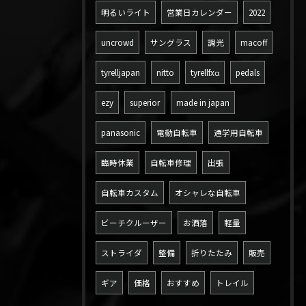
明るいライト
営業日カレンダー
2022
uncrowd
サングラス
調光
macoff
tyrelljapan
nitto
tyrellfxα
pedals
ezy
superior
made in japan
panasonic
電動自転車
通学用自転車
臨時休業
自転車修理
出張
自転車カスタム
オシャレな自転車
ビーチクルーザー
お洒落
軽量
ストライダ
整備
折りたたみ
販売
ギア
価格
おすすめ
トレイル