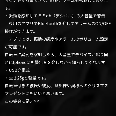
マウントする事できて、防犯アラームも搭載しておりま
す。
・振動を感知して８５db（デシベル）の大音量で警告
専用のアプリでBluetoothを介してアラームのON/OFF
操作ができます。
アプリでは、振動の感度やアラームのボリューム設定
が可能です。
自転車に異変を察知したら、大音量でデバイスが鳴り同
時にIphoneにも警告音を発しながら知らせてくれます。
・USB充電式
・重さ25gと軽量です。
自転車付きの彼氏や彼女、旦那様や奥様へのクリスマス
プレゼントにもいいと思います。
この機会に是非^ ^