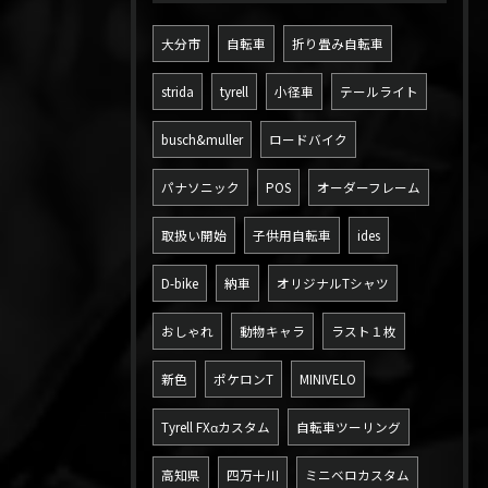
大分市
自転車
折り畳み自転車
strida
tyrell
小径車
テールライト
busch&muller
ロードバイク
パナソニック
POS
オーダーフレーム
取扱い開始
子供用自転車
ides
D-bike
納車
オリジナルTシャツ
おしゃれ
動物キャラ
ラスト１枚
新色
ポケロンT
MINIVELO
Tyrell FXαカスタム
自転車ツーリング
高知県
四万十川
ミニベロカスタム