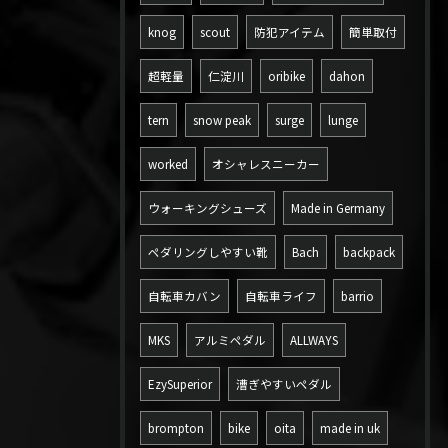
knog
scout
防犯アイテム
簡単取付
超軽量
仁淀川
oribike
dahon
tern
snow peak
surge
lunge
worked
オシャレスニーカー
ウォーキングシューズ
Made in Germany
ペダリングしやすい靴
Bach
backpack
自転車カバン
自転車ライフ
barrio
MKS
アルミペダル
ALLWAYS
EzySuperior
漕ぎやすいペダル
brompton
bike
oita
made in uk