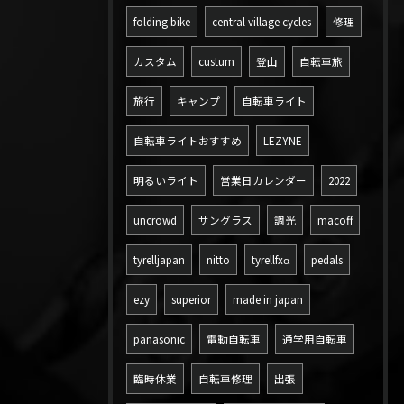
folding bike
central village cycles
修理
カスタム
custum
登山
自転車旅
旅行
キャンプ
自転車ライト
自転車ライトおすすめ
LEZYNE
明るいライト
営業日カレンダー
2022
uncrowd
サングラス
調光
macoff
tyrelljapan
nitto
tyrellfxα
pedals
ezy
superior
made in japan
panasonic
電動自転車
通学用自転車
臨時休業
自転車修理
出張