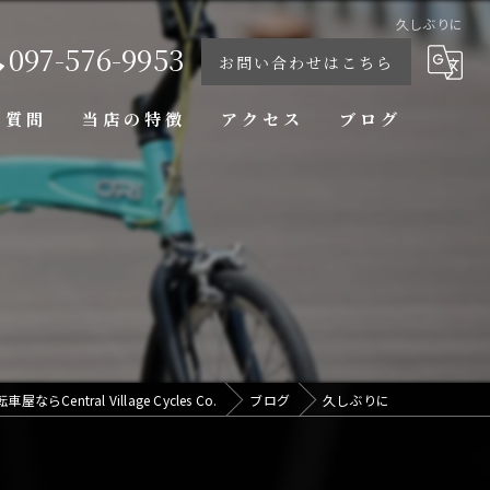
久しぶりに
097-576-9953
お問い合わせはこちら
る質問
当店の特徴
アクセス
ブログ
修理
ブランド
カスタム
スタイリッシュ
コンパクト
ならCentral Village Cycles Co.
ブログ
久しぶりに