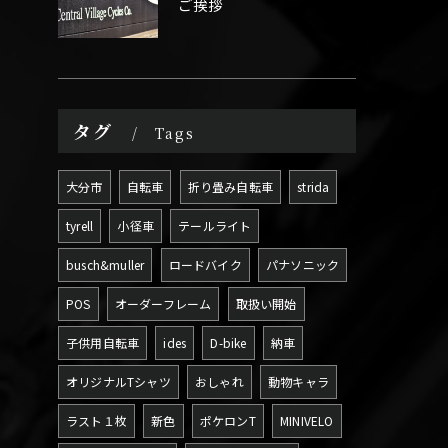
ご挨拶
タグ
Tags
大分市
自転車
折り畳み自転車
strida
tyrell
小径車
テールライト
busch&muller
ロードバイク
パナソニック
POS
オーダーフレーム
取扱い開始
子供用自転車
ides
D-bike
納車
オリジナルTシャツ
おしゃれ
動物キャラ
ラスト１枚
新色
ポケロンT
MINIVELO