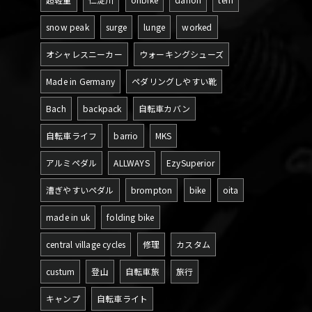
snow peak
surge
lunge
worked
オシャレスニーカー
ウォーキングシューズ
Made in Germany
ペダリングしやすい靴
Bach
backpack
自転車カバン
自転車ライフ
barrio
MKS
アルミペダル
ALLWAYS
EzySuperior
漕ぎやすいペダル
brompton
bike
oita
made in uk
folding bike
central village cycles
修理
カスタム
custum
登山
自転車旅
旅行
キャンプ
自転車ライト