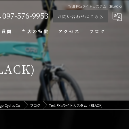
Trell FXαライトカスタム（BLACK)
097-576-9953
お問い合わせはこちら
る質問
当店の特徴
アクセス
ブログ
修理
LACK)
ブランド
カスタム
スタイリッシュ
コンパクト
 Cycles Co.
ブログ
Trell FXαライトカスタム（BLACK)