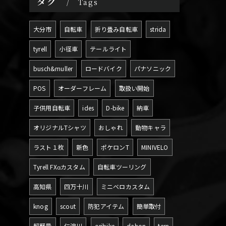
タグ
Tags
大分市
自転車
折り畳み自転車
strida
tyrell
小径車
テールライト
busch&muller
ロードバイク
パナソニック
POS
オーダーフレーム
取扱い開始
子供用自転車
ides
D-bike
納車
オリジナルTシャツ
おしゃれ
動物キャラ
ラスト１枚
新色
ポケロンT
MINIVELO
Tyrell FXαカスタム
自転車ツーリング
高知県
四万十川
ミニベロカスタム
knog
scout
防犯アイテム
簡単取付
超軽量
仁淀川
oribike
dahon
tern