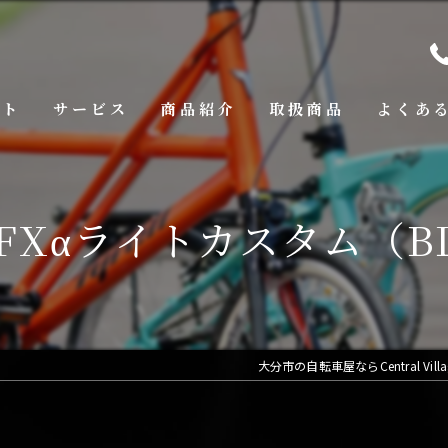
プト
サービス
商品紹介
取扱商品
よくあ
l FXαライトカスタム（B
大分市の自転車屋ならCentral Village