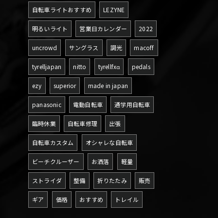
自転車ライトおすすめ
LEZYNE
明るいライト
営業日カレンダー
2022
uncrowd
サングラス
調光
macoff
tyrelljapan
nitto
tyrellfxα
pedals
ezy
superior
made in japan
panasonic
電動自転車
通学用自転車
臨時休業
自転車修理
出張
自転車カスタム
オシャレな自転車
ビーチクルーザー
お洒落
軽量
ストライダ
整備
折りたたみ
販売
ギア
価格
おすすめ
トレイル